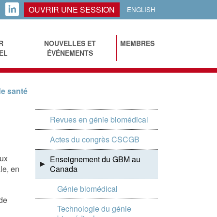
OUVRIR UNE SESSION
LINKEDIN
ENGLISH
R
NOUVELLES ET
MEMBRES
EL
ÉVÉNEMENTS
de santé
Revues en génie biomédical
Actes du congrès CSCGB
aux
Enseignement du GBM au
le, en
Canada
Génie biomédical
de
Technologie du génie