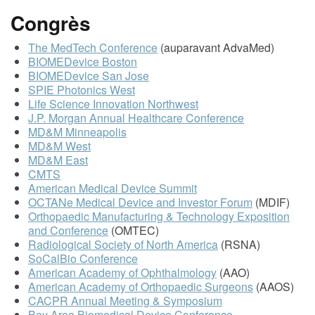
Congrès
The MedTech Conference
(auparavant AdvaMed)
BIOMEDevice Boston
BIOMEDevice San Jose
SPIE Photonics West
Life Science Innovation Northwest
J.P. Morgan Annual Healthcare Conference
MD&M Minneapolis
MD&M West
MD&M East
CMTS
American Medical Device Summit
OCTANe Medical Device and Investor Forum
(MDIF)
Orthopaedic Manufacturing & Technology Exposition
and Conference
(OMTEC)
Radiological Society of North America
(RSNA)
SoCalBio Conference
American Academy of Ophthalmology
(AAO)
American Academy of Orthopaedic Surgeons
(AAOS)
CACPR Annual Meeting & Symposium
Bay Area Biomedical Device Conference