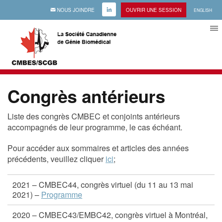
EMAIL
NOUS JOINDRE
LINKEDIN
OUVRIR UNE SESSION
ENGLISH
Congrès antérieurs
Liste des congrès CMBEC et conjoints antérieurs
accompagnés de leur programme, le cas échéant.
Pour accéder aux sommaires et articles des années
précédents, veuillez cliquer
ici
;
2021 – CMBEC44, congrès virtuel (du 11 au 13 mai
2021) –
Programme
2020 – CMBEC43/EMBC42, congrès virtuel à Montréal,