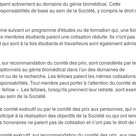
icipent activement au domaine du génie biomédical. Cette
responsabilités de base au sein de la Société, y compris le droit
onne suivant un programme d'études ou de formation qui, une foi
s membres étudiants paient une cotisation réduite. Ils n'ont pas 
t qui sont à la fois étudiants et travailleurs sont également admi
i, sur recommandation du comité des prix, sont considérés par l
eptionnels au génie biomédical dans l'un des domaines de
ent ou de la recherche. Les fellows paient les mêmes cotisation
ponsabilités. Tout membre peut porter à l'attention du comité d
fellow ». Les fellows, lorsqu'ils prennent leur retraite, sont ex
 au sein de la Société.
le comité exécutif ou par le comité des prix aux personnes, qui 
rticipé à la réalisation des objectifs de la Société ou qui ont re
 honoraires ne paient pas de cotisation et n’ont pas le droit de
 comité exécutif, sur recommandation du comité des prix, aux m