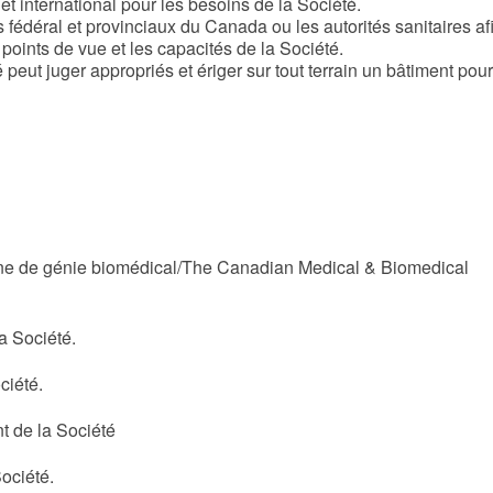
et international pour les besoins de la Société.
 fédéral et provinciaux du Canada ou les autorités sanitaires af
s points de vue et les capacités de la Société.
 peut juger appropriés et ériger sur tout terrain un bâtiment pour
enne de génie biomédical/The Canadian Medical & Biomedical
la Société.
ciété.
nt de la Société
Société.