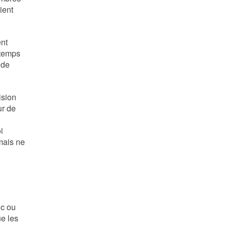
ient
ent
 temps
 de
ision
ur de
i
mais ne
ic ou
ue les