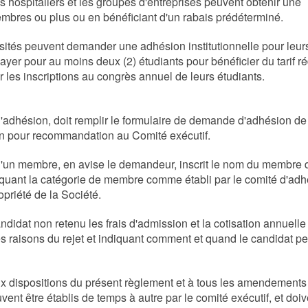
 hospitaliers et les groupes d'entreprises peuvent obtenir une
mbres ou plus ou en bénéficiant d'un rabais prédéterminé.
versités peuvent demander une adhésion institutionnelle pour leur
yer pour au moins deux (2) étudiants pour bénéficier du tarif ré
ur les inscriptions au congrès annuel de leurs étudiants.
l'adhésion, doit remplir le formulaire de demande d'adhésion de
on pour recommandation au Comité exécutif.
 d'un membre, en avise le demandeur, inscrit le nom du membre 
diquant la catégorie de membre comme établi par le comité d'adh
opriété de la Société.
idat non retenu les frais d'admission et la cotisation annuelle
les raisons du rejet et indiquant comment et quand le candidat pe
x dispositions du présent règlement et à tous les amendements 
ent être établis de temps à autre par le comité exécutif, et doiv