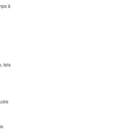
emps à
, tels
autre
us