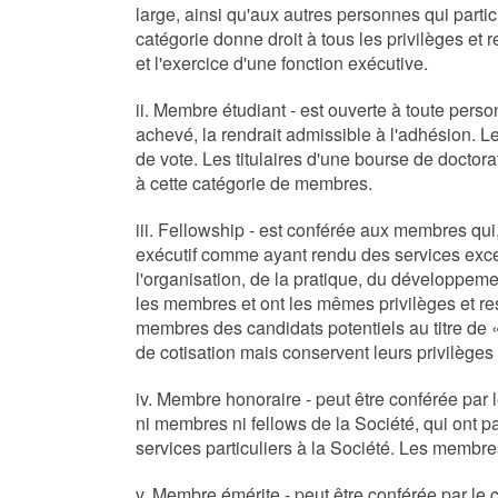
large, ainsi qu'aux autres personnes qui part
catégorie donne droit à tous les privilèges et 
et l'exercice d'une fonction exécutive.
ii. Membre étudiant - est ouverte à toute pers
achevé, la rendrait admissible à l'adhésion. Le
de vote. Les titulaires d'une bourse de doctora
à cette catégorie de membres.
iii. Fellowship - est conférée aux membres qu
exécutif comme ayant rendu des services exc
l'organisation, de la pratique, du développem
les membres et ont les mêmes privilèges et res
membres des candidats potentiels au titre de « 
de cotisation mais conservent leurs privilèges
iv. Membre honoraire - peut être conférée par 
ni membres ni fellows de la Société, qui ont pa
services particuliers à la Société. Les membres
v. Membre émérite - peut être conférée par le