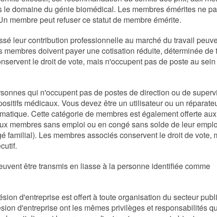
ans le domaine du génie biomédical. Les membres émérites ne pa
e. Un membre peut refuser ce statut de membre émérite.
ssé leur contribution professionnelle au marché du travail peuv
es membres doivent payer une cotisation réduite, déterminée de
conservent le droit de vote, mais n'occupent pas de poste au sein
ersonnes qui n'occupent pas de postes de direction ou de superv
ositifs médicaux. Vous devez être un utilisateur ou un réparate
ormatique. Cette catégorie de membres est également offerte aux
 aux membres sans emploi ou en congé sans solde de leur emplo
gé familial). Les membres associés conservent le droit de vote, 
utif.
euvent être transmis en liasse à la personne identifiée comme
ésion d'entreprise est offert à toute organisation du secteur publ
ésion d'entreprise ont les mêmes privilèges et responsabilités q