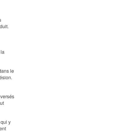
s
duit.
 la
dans le
ésion.
 versés
ut
qui y
ent