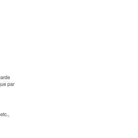
garde
que par
etc.,