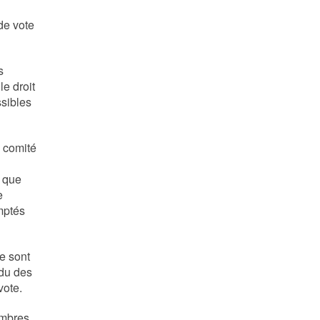
 de vote
s
le droit
ssibles
e comité
s que
e
emptés
ne sont
ndu des
 vote.
embres